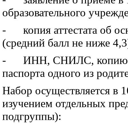
- ИНН, СНИЛС, копию п
паспорта одного из родит
Набор осуществляется в 1
изучением отдельных пре
подгруппы):
подгруппа
Профиль
Профильные предметы уч
10 (и)
Инженерно-­математический
Математика (алгебра и н
10 (м)
Медико-биологический
Биология,химия, математ