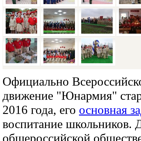
Официально Всероссийско
движение "Юнармия" старт
2016 года, его
основная за
воспитание школьников. Д
общероссийской обществе
детско-юношеской органи
школьников". Миноборон
образование этой организа