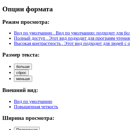
Опции формата
Режим просмотра:
Вид по умолчанию
. Вид по умолчанию: подходит для бо
Полный доступ
. Этот вид подходит для программ чтения
Высокая контрастность
. Этот вид подходит для людей с 
Размер текста:
больше
сброс
меньше
Внешний вид:
Вид по умолчанию
Повышенная четкость
Ширина просмотра:
Плавающая