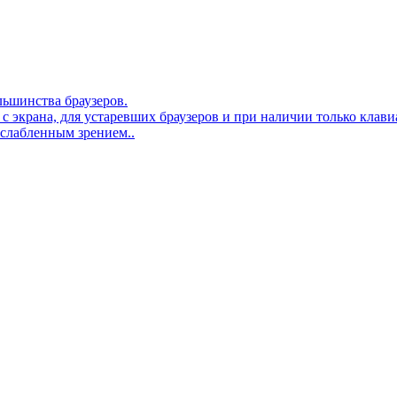
льшинства браузеров.
 с экрана, для устаревших браузеров и при наличии только клав
ослабленным зрением..