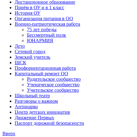
Дистанционное образование
Приём в ОУ и в 1 класс
История ОУ
Организация питания в ОО
Военно-патриотическая работа
75 лет победы
Бессмертный полк
ЮНАРМИЯ
Лето
Сетевой город
Земский учитель
ШСК
Профориентационная работа
Капитальный ремонт ОО
Родительское сообщество
Ученическое сообщество
Учительское сообщество
Школьный театр
Разговоры о важном
Антинарко
Центр детских инициатив
Движение Первых
Паспорт дорожной безопасности
Вверх