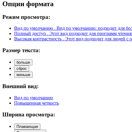
Опции формата
Режим просмотра:
Вид по умолчанию
. Вид по умолчанию: подходит для бо
Полный доступ
. Этот вид подходит для программ чтения
Высокая контрастность
. Этот вид подходит для людей с 
Размер текста:
больше
сброс
меньше
Внешний вид:
Вид по умолчанию
Повышенная четкость
Ширина просмотра:
Плавающая