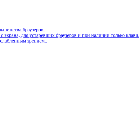
льшинства браузеров.
 с экрана, для устаревших браузеров и при наличии только клав
ослабленным зрением..