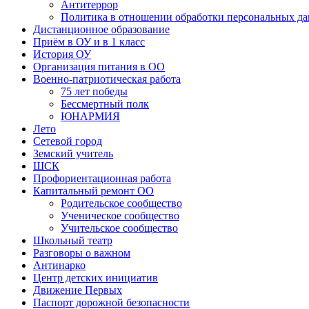
Антитеррор
Политика в отношении обработки персональных д
Дистанционное образование
Приём в ОУ и в 1 класс
История ОУ
Организация питания в ОО
Военно-патриотическая работа
75 лет победы
Бессмертный полк
ЮНАРМИЯ
Лето
Сетевой город
Земский учитель
ШСК
Профориентационная работа
Капитальный ремонт ОО
Родительское сообщество
Ученическое сообщество
Учительское сообщество
Школьный театр
Разговоры о важном
Антинарко
Центр детских инициатив
Движение Первых
Паспорт дорожной безопасности