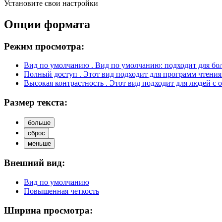
Установите свои настройки
Опции формата
Режим просмотра:
Вид по умолчанию
. Вид по умолчанию: подходит для бо
Полный доступ
. Этот вид подходит для программ чтения
Высокая контрастность
. Этот вид подходит для людей с 
Размер текста:
больше
сброс
меньше
Внешний вид:
Вид по умолчанию
Повышенная четкость
Ширина просмотра: