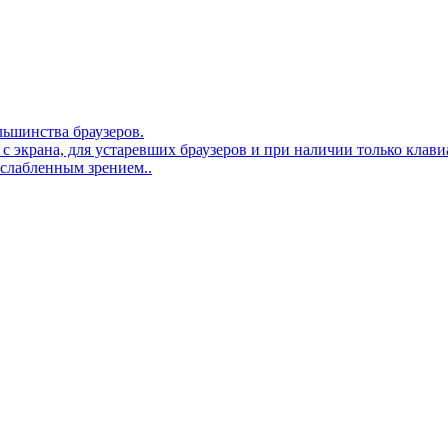
льшинства браузеров.
 с экрана, для устаревших браузеров и при наличии только клав
ослабленным зрением..