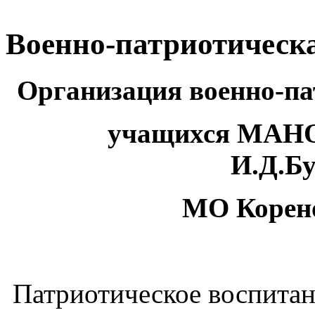
учащихся МАН
И.Д.Б
МО Корен
Патриотическое воспита
поколения всегда являлос
современной школы, ведь 
благодатная пора для при
любви к Родине. Граждан