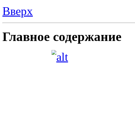
Военно-патриотическа
Организация военно-па