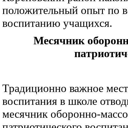
патриотич
Традиционно важное мест
воспитания в школе отвод
месячник оборонно-массо
патриотического воспитан
оборонно-массовой работ
воспитания прошел под д
родная Кубань», приуроч