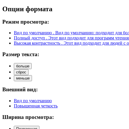
Опции формата
Режим просмотра:
Вид по умолчанию
. Вид по умолчанию: подходит для бо
Полный доступ
. Этот вид подходит для программ чтения
Высокая контрастность
. Этот вид подходит для людей с 
Размер текста:
больше
сброс
меньше
Внешний вид:
Вид по умолчанию
Повышенная четкость
Ширина просмотра:
Плавающая