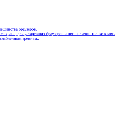
льшинства браузеров.
 с экрана, для устаревших браузеров и при наличии только клав
ослабленным зрением..