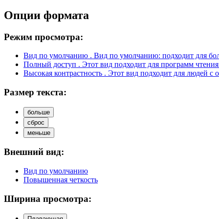
Опции формата
Режим просмотра:
Вид по умолчанию
. Вид по умолчанию: подходит для бо
Полный доступ
. Этот вид подходит для программ чтения
Высокая контрастность
. Этот вид подходит для людей с 
Размер текста:
больше
сброс
меньше
Внешний вид:
Вид по умолчанию
Повышенная четкость
Ширина просмотра:
Плавающая