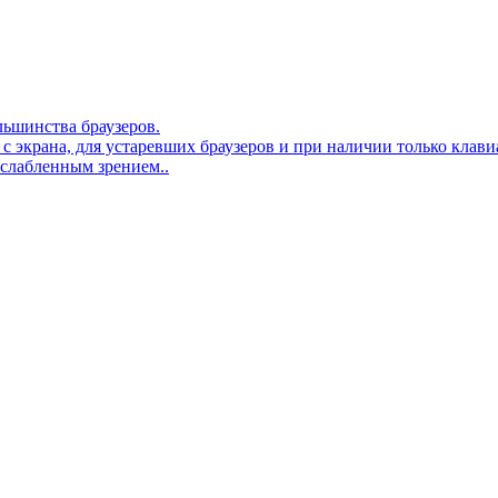
льшинства браузеров.
 с экрана, для устаревших браузеров и при наличии только клав
ослабленным зрением..