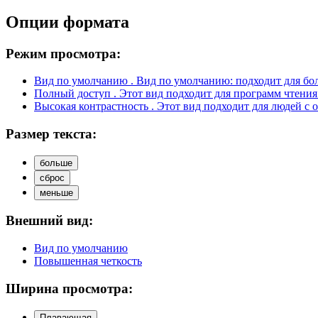
Опции формата
Режим просмотра:
Вид по умолчанию
. Вид по умолчанию: подходит для бо
Полный доступ
. Этот вид подходит для программ чтения
Высокая контрастность
. Этот вид подходит для людей с 
Размер текста:
больше
сброс
меньше
Внешний вид:
Вид по умолчанию
Повышенная четкость
Ширина просмотра:
Плавающая