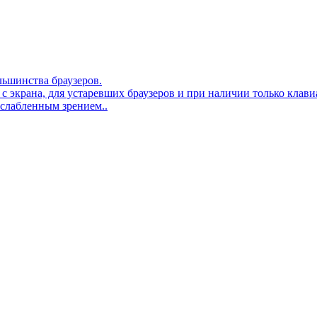
льшинства браузеров.
 с экрана, для устаревших браузеров и при наличии только клав
ослабленным зрением..